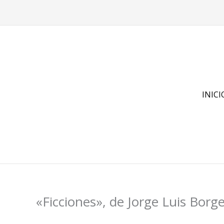
Ir
al
contenido
INICI
«Ficciones», de Jorge Luis Borg