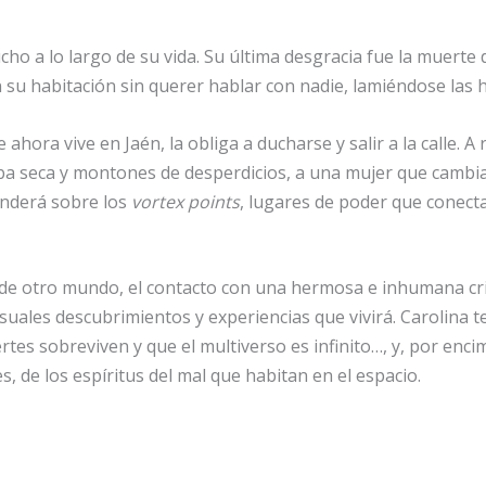
ucho a lo largo de su vida. Su última desgracia fue la muert
 su habitación sin querer hablar con nadie, lamiéndose las h
 ahora vive en Jaén, la obliga a ducharse y salir a la calle. 
erba seca y montones de desperdicios, a una mujer que cambi
renderá sobre los
vortex points
, lugares de poder que conect
 de otro mundo, el contacto con una hermosa e inhumana cria
suales descubrimientos y experiencias que vivirá. Carolina 
tes sobreviven y que el multiverso es infinito…, y, por encim
 de los espíritus del mal que habitan en el espacio.