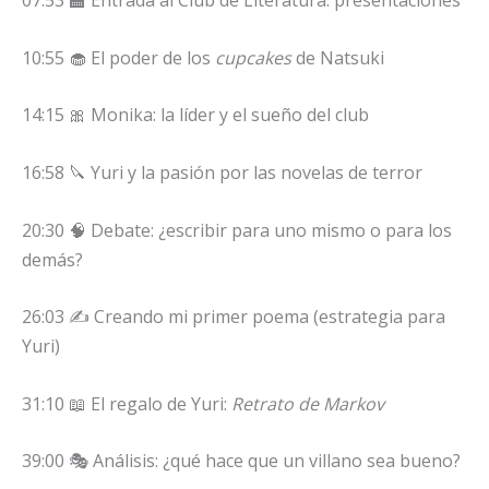
07:53 🏫 Entrada al Club de Literatura: presentaciones
10:55 🧁 El poder de los
cupcakes
de Natsuki
14:15 🎀 Monika: la líder y el sueño del club
16:58 🔪 Yuri y la pasión por las novelas de terror
20:30 🧠 Debate: ¿escribir para uno mismo o para los
demás?
26:03 ✍️ Creando mi primer poema (estrategia para
Yuri)
31:10 📖 El regalo de Yuri:
Retrato de Markov
39:00 🎭 Análisis: ¿qué hace que un villano sea bueno?